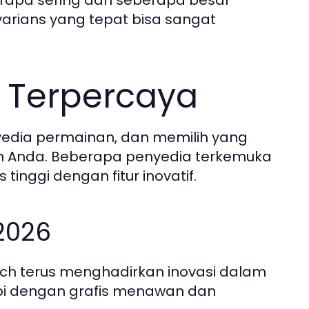
apa sering dan seberapa besar
arians yang tepat bisa sangat
t Terpercaya
yedia permainan, dan memilih yang
 Anda. Beberapa penyedia terkemuka
inggi dengan fitur inovatif.
2026
ech terus menghadirkan inovasi dalam
api dengan grafis menawan dan