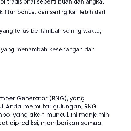
ol tradisional seperti buah dan angka.
 fitur bonus, dan sering kali lebih dari
ang terus bertambah seiring waktu,
s yang menambah kesenangan dan
mber Generator (RNG), yang
ali Anda memutar gulungan, RNG
bol yang akan muncul. Ini menjamin
pat diprediksi, memberikan semua