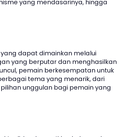
anisme yang mendasarinya, hingga
n yang dapat dimainkan melalui
lungan yang berputar dan menghasilkan
muncul, pemain berkesempatan untuk
erbagai tema yang menarik, dari
pilihan unggulan bagi pemain yang