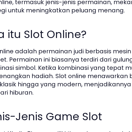
line, termasuk jenis-jenis permainan, mek
egi untuk meningkatkan peluang menang.
 itu Slot Online?
online adalah permainan judi berbasis mesi
net. Permainan ini biasanya terdiri dari gu
nasi simbol. Ketika kombinasi yang tepat 
angkan hadiah. Slot online menawarkan b
klasik hingga yang modern, menjadikannya 
ri hiburan.
is-Jenis Game Slot