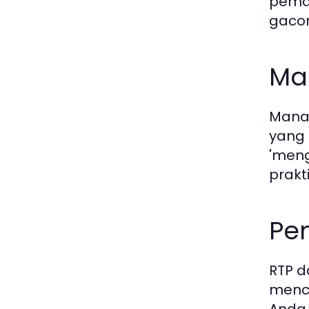
pemai
gacor
Ma
Manaj
yang 
'meng
prakt
Pe
RTP d
mence