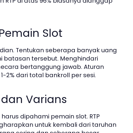
n RTP di atas 96% biasanya dianggap
Pemain Slot
udian. Tentukan seberapa banyak uang
i batasan tersebut. Menghindari
 secara bertanggung jawab. Aturan
1-2% dari total bankroll per sesi.
dan Varians
 harus dipahami pemain slot. RTP
harapkan untuk kembali dari taruhan