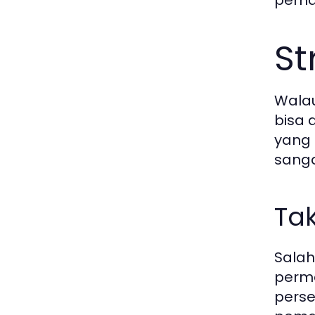
pema
St
Walau
bisa 
yang 
sanga
Tak
Salah
perma
perse