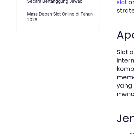
on
Secara Bertanggung Jawab
slot
strat
Masa Depan Slot Online di Tahun
2026
Apa
Slot 
inter
kombi
memen
yang 
menca
Jen