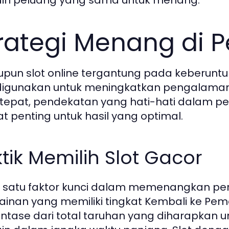
in peluang yang sama untuk menang.
rategi Menang di 
pun slot online tergantung pada keberunt
digunakan untuk meningkatkan pengalaman
tepat, pendekatan yang hati-hati dalam p
t penting untuk hasil yang optimal.
tik Memilih Slot Gacor
 satu faktor kunci dalam memenangkan per
inan yang memiliki tingkat Kembali ke Pemai
ntase dari total taruhan yang diharapkan 