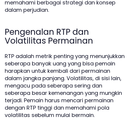
memahami berbagai strategi dan konsep
dalam perjudian.
Pengenalan RTP dan
Volatilitas Permainan
RTP adalah metrik penting yang menunjukkan
seberapa banyak uang yang bisa pemain
harapkan untuk kembali dari permainan
dalam jangka panjang. Volatilitas, di sisi lain,
mengacu pada seberapa sering dan
seberapa besar kemenangan yang mungkin
terjadi. Pemain harus mencari permainan
dengan RTP tinggi dan memahami pola
volatilitas sebelum mulai bermain.