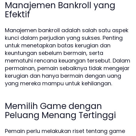
Manajemen Bankroll yang
Efektif
Manajemen bankroll adalah salah satu aspek
kunci dalam perjudian yang sukses. Penting
untuk menetapkan batas kerugian dan
keuntungan sebelum bermain, serta
mematuhi rencana keuangan tersebut. Dalam
permainan, pemain sebaiknya tidak mengejar
kerugian dan hanya bermain dengan uang
yang mereka mampu untuk kehilangan.
Memilih Game dengan
Peluang Menang Tertinggi
Pemain perlu melakukan riset tentang game