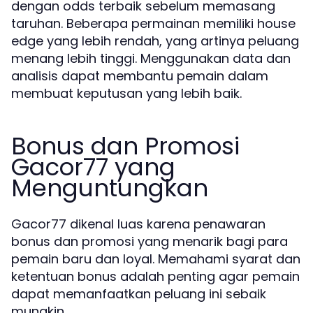
dengan odds terbaik sebelum memasang
taruhan. Beberapa permainan memiliki house
edge yang lebih rendah, yang artinya peluang
menang lebih tinggi. Menggunakan data dan
analisis dapat membantu pemain dalam
membuat keputusan yang lebih baik.
Bonus dan Promosi
Gacor77 yang
Menguntungkan
Gacor77 dikenal luas karena penawaran
bonus dan promosi yang menarik bagi para
pemain baru dan loyal. Memahami syarat dan
ketentuan bonus adalah penting agar pemain
dapat memanfaatkan peluang ini sebaik
mungkin.