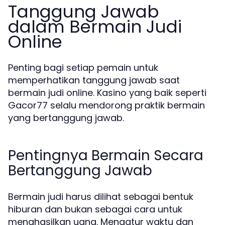
Tanggung Jawab
dalam Bermain Judi
Online
Penting bagi setiap pemain untuk
memperhatikan tanggung jawab saat
bermain judi online. Kasino yang baik seperti
Gacor77 selalu mendorong praktik bermain
yang bertanggung jawab.
Pentingnya Bermain Secara
Bertanggung Jawab
Bermain judi harus dilihat sebagai bentuk
hiburan dan bukan sebagai cara untuk
menghasilkan uang. Mengatur waktu dan