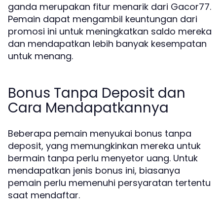
ganda merupakan fitur menarik dari Gacor77.
Pemain dapat mengambil keuntungan dari
promosi ini untuk meningkatkan saldo mereka
dan mendapatkan lebih banyak kesempatan
untuk menang.
Bonus Tanpa Deposit dan
Cara Mendapatkannya
Beberapa pemain menyukai bonus tanpa
deposit, yang memungkinkan mereka untuk
bermain tanpa perlu menyetor uang. Untuk
mendapatkan jenis bonus ini, biasanya
pemain perlu memenuhi persyaratan tertentu
saat mendaftar.